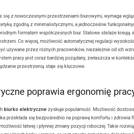
je się z nowoczesnymi przestrzeniami biurowymi, wymaga wgląd
tetykę zgodną z minimalistycznymi, a jednocześnie funkcjonaln
orodnym formatem współczesnych biur. Stalowe stelaże kreują s
estrzeni. Co więcej, możliwość automatycznej regulacji wysokoś
być używane przez różnych pracowników, niezależnie od ich wzr
system pracy jest coraz bardziej pożądany, zwłaszcza w kontekśc
dzanie przestrzenią staje się kluczowe.
tryczne poprawia ergonomię prac
ch
biurko elektryczne
zyskuje popularność. Możliwość dostos
ika przekłada się bezpośrednio na poprawę komfortu i zdrowia 
liwość łatwej i płynnej zmiany pozycji roboczej. Takie rozwi