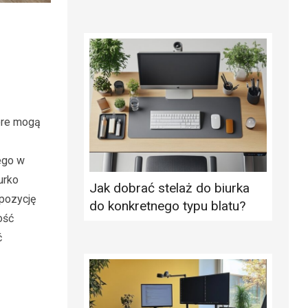
tóre mogą
ego w
urko
Jak dobrać stelaż do biurka
pozycję
do konkretnego typu blatu?
ość
ć