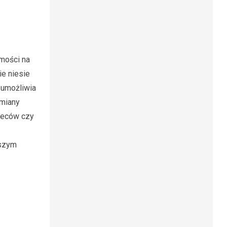
omości na
ie niesie
 umożliwia
zmiany
pleców czy
kszym