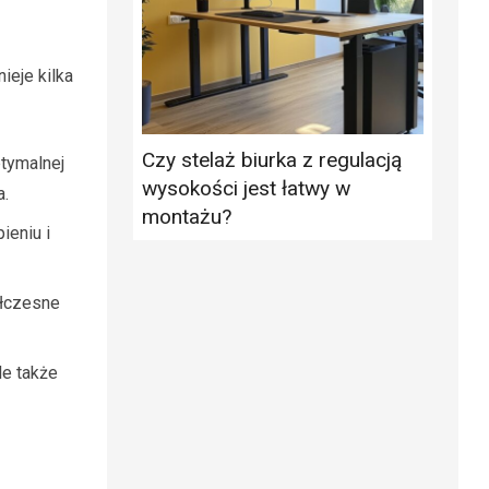
ieje kilka
Czy stelaż biurka z regulacją
ptymalnej
wysokości jest łatwy w
a.
montażu?
ieniu i
ółczesne
le także