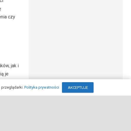
ci
ę
enia czy
ów, jak i
ą je
cy poprzez
 przeglądarki.
Polityka prywatności
AKCEPTUJE
nych
ektryczne
keyboard_arrow_up