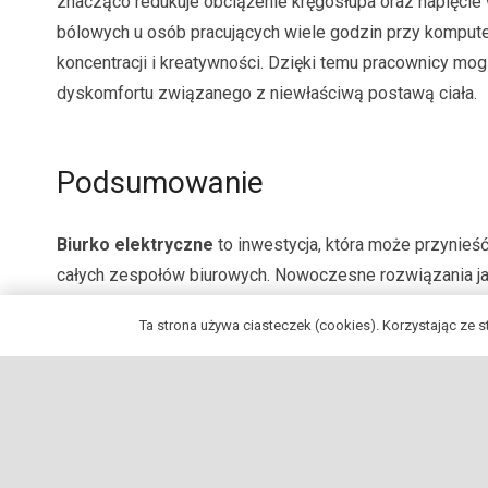
znacząco redukuje obciążenie kręgosłupa oraz napięcie w
bólowych u osób pracujących wiele godzin przy komput
koncentracji i kreatywności. Dzięki temu pracownicy mo
dyskomfortu związanego z niewłaściwą postawą ciała.
Podsumowanie
Biurko elektryczne
to inwestycja, która może przynieś
całych zespołów biurowych. Nowoczesne rozwiązania jaki
idealnym wyborem dla każdego, kto ceni sobie komfort,
Ta strona używa ciasteczek (cookies). Korzystając ze 
możliwość elastycznej zmiany pozycji roboczej to tylko
technologii i designu, biurka te z łatwością wpisują się
to zatem nie tylko krok w stronę przyszłościowych aran
zdrowotne i produktywnościowe dla użytkowników.