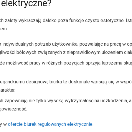
 elektryczne?
ich zalety wykraczają daleko poza funkcje czysto estetyczne. Istn
rem:
do indywidualnych potrzeb użytkownika, pozwalając na pracę w o
gliwości bólowych związanych z nieprawidłowym ułożeniem ciał
, że możliwość pracy w różnych pozycjach sprzyja lepszemu skup
eleganckiemu designowi, biurka te doskonale wpisują się w wsp
arakter.
ych zapewniają nie tylko wysoką wytrzymałość na uszkodzenia, a
ługowieczność.
my w
ofercie biurek regulowanych elektrycznie
.