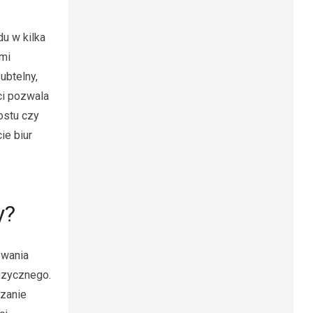
u w kilka
ymi
ubtelny,
ci pozwala
ostu czy
ie biur
y?
owania
fizycznego.
ązanie