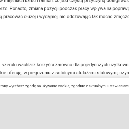
 mięśniach karku i ramion, co jest częstą przyczyną dolegliwoś
erze. Ponadto, zmiana pozycji podczas pracy wpływa na popraw
gą pracować dłużej i wydajniej, nie odczuwając tak mocno zmęcz
ć szeroki wachlarz korzyści zarówno dla pojedynczych użytkownik
e oferują, w połączeniu z solidnymi stelażami stalowymi, czyni
 ergonomię oraz profesjonalizm. Zwiększenie efektywności pra
strony wyrażasz zgodę na używanie cookie, zgodnie z aktualnymi ustawieniami
 jedna z wielu zalet. Dodatkowo, dzięki zastosowaniu nowoczes
 w obecne trendy biznesowe i estetyczne. Inwestycja w biurko el
żacji biurowych, ale przede wszystkim długoterminowe wsparcie