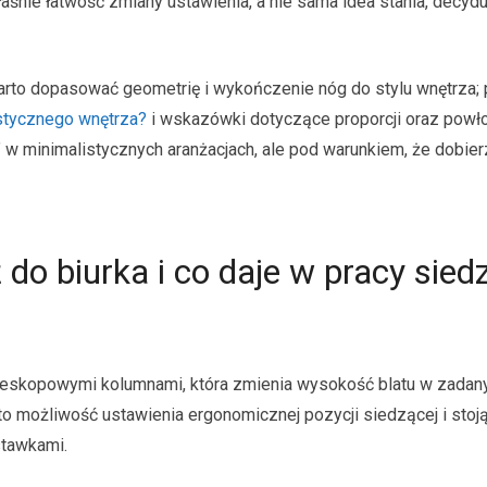
łaśnie łatwość zmiany ustawienia, a nie sama idea stania, decydu
 warto dopasować geometrię i wykończenie nóg do stylu wnętrza
istycznego wnętrza?
i wskazówki dotyczące proporcji oraz powł
 w minimalistycznych aranżacjach, ale pod warunkiem, że dobie
 do biurka i co daje w pracy sied
teleskopowymi kolumnami, która zmienia wysokość blatu w zada
je to możliwość ustawienia ergonomicznej pozycji siedzącej i stoj
tawkami.