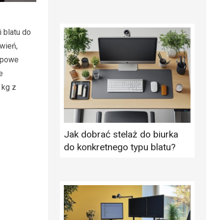
 blatu do
wień,
kopowe
e
 kg z
Jak dobrać stelaż do biurka
do konkretnego typu blatu?