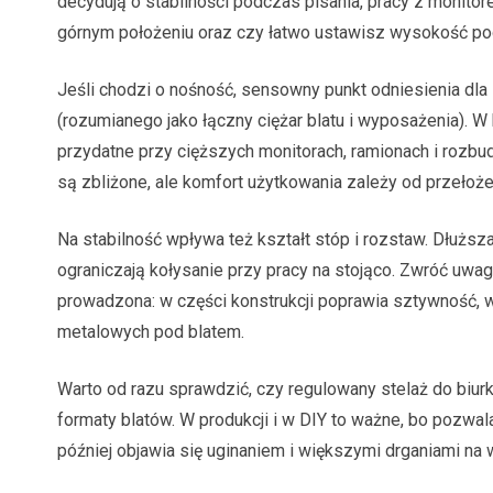
decydują o stabilności podczas pisania, pracy z monito
górnym położeniu oraz czy łatwo ustawisz wysokość pod
Jeśli chodzi o nośność, sensowny punkt odniesienia dla
(rozumianego jako łączny ciężar blatu i wyposażenia). 
przydatne przy cięższych monitorach, ramionach i rozbud
są zbliżone, ale komfort użytkowania zależy od przełoż
Na stabilność wpływa też kształt stóp i rozstaw. Dłuż
ograniczają kołysanie przy pracy na stojąco. Zwróć uwagę
prowadzona: w części konstrukcji poprawia sztywność, 
metalowych pod blatem.
Warto od razu sprawdzić, czy regulowany stelaż do biu
formaty blatów. W produkcji i w DIY to ważne, bo pozwal
później objawia się uginaniem i większymi drganiami na 