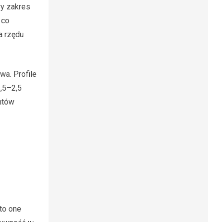
wy zakres
 co
a rzędu
wa. Profile
,5–2,5
ntów
to one