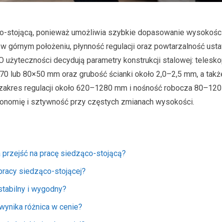
ąco-stojącą, ponieważ umożliwia szybkie dopasowanie wysokości
w górnym położeniu, płynność regulacji oraz powtarzalność usta
. O użyteczności decydują parametry konstrukcji stalowej: teles
×70 lub 80×50 mm oraz grubość ścianki około 2,0–2,5 mm, a takż
 zakres regulacji około 620–1280 mm i nośność robocza 80–120
gonomię i sztywność przy częstych zmianach wysokości.
 przejść na pracę siedząco-stojącą?
 pracy siedząco-stojącej?
stabilny i wygodny?
 wynika różnica w cenie?