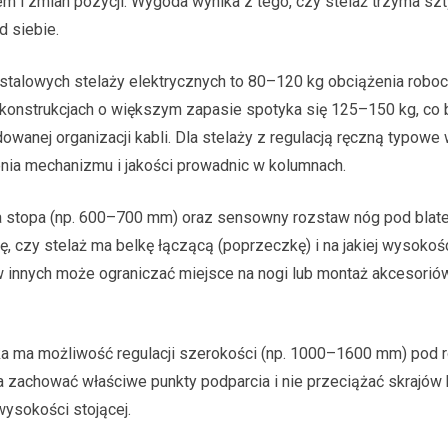
rem i zmian pozycji. Wygoda wynika z tego, czy stelaż trzyma s
 siebie.
 stalowych stelaży elektrycznych to 80–120 kg obciążenia robo
W konstrukcjach o większym zapasie spotyka się 125–150 kg, co
owanej organizacji kabli. Dla stelaży z regulacją ręczną typowe 
enia mechanizmu i jakości prowadnic w kolumnach.
sza stopa (np. 600–700 mm) oraz sensowny rozstaw nóg pod bla
, czy stelaż ma belkę łączącą (poprzeczkę) i na jakiej wysokośc
w innych może ograniczać miejsce na nogi lub montaż akcesorió
rka ma możliwość regulacji szerokości (np. 1000–1600 mm) pod 
a zachować właściwe punkty podparcia i nie przeciążać skrajów b
wysokości stojącej.