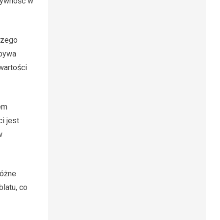
ztywność w
czego
 bywa
wartości
tem
i jest
w
różne
latu, co