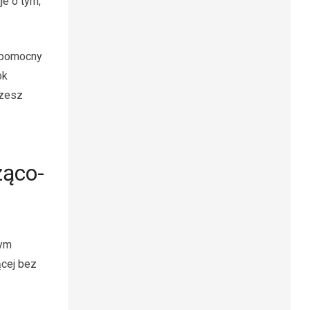
je o tym,
; pomocny
ok
rzesz
ząco-
nym
ącej bez