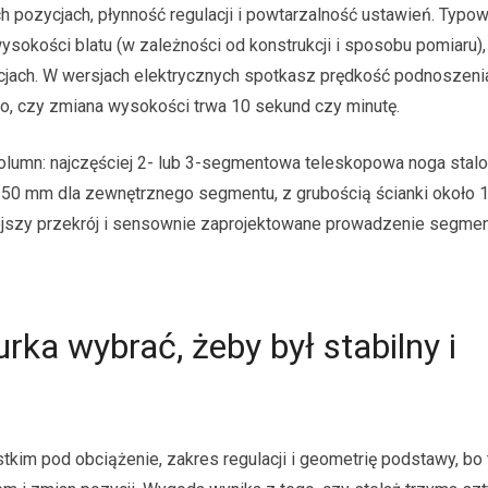
ch pozycjach, płynność regulacji i powtarzalność ustawień. Typo
okości blatu (w zależności od konstrukcji i sposobu pomiaru),
jach. W wersjach elektrycznych spotkasz prędkość podnoszeni
to, czy zmiana wysokości trwa 10 sekund czy minutę.
olumn: najczęściej 2- lub 3-segmentowa teleskopowa noga stalo
50 mm dla zewnętrznego segmentu, z grubością ścianki około 1
ejszy przekrój i sensownie zaprojektowane prowadzenie segme
rka wybrać, żeby był stabilny i
kim pod obciążenie, zakres regulacji i geometrię podstawy, bo 