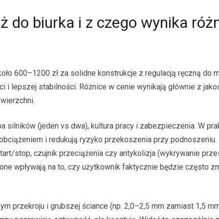
aż do biurka i z czego wynika róż
koło 600–1200 zł za solidne konstrukcje z regulacją ręczną do m
i lepszej stabilności. Różnice w cenie wynikają głównie z jako
wierzchni.
a silników (jeden vs dwa), kultura pracy i zabezpieczenia. W pr
 obciążeniem i redukują ryzyko przekoszenia przy podnoszeniu.
tart/stop, czujnik przeciążenia czy antykolizja (wykrywanie prz
 one wpływają na to, czy użytkownik faktycznie będzie często zm
szym przekroju i grubszej ściance (np. 2,0–2,5 mm zamiast 1,5 m