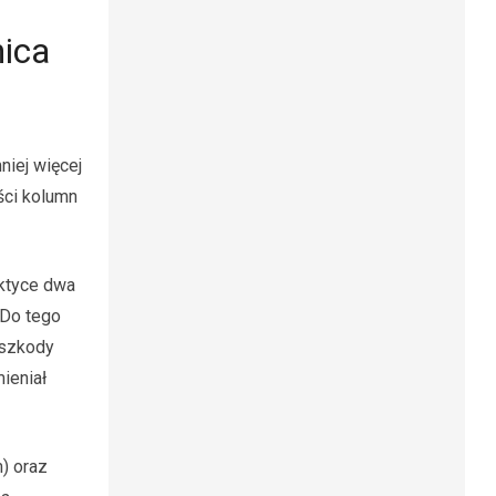
nica
niej więcej
ści kolumn
aktyce dwa
 Do tego
eszkody
ieniał
m) oraz