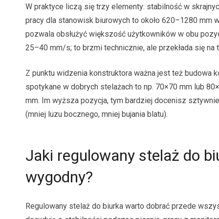
W praktyce liczą się trzy elementy: stabilność w skrajny
pracy dla stanowisk biurowych to około 620–1280 mm wys
pozwala obsłużyć większość użytkowników w obu pozyc
25–40 mm/s; to brzmi technicznie, ale przekłada się na 
Z punktu widzenia konstruktora ważna jest też budowa k
spotykane w dobrych stelażach to np. 70×70 mm lub 80×
mm. Im wyższa pozycja, tym bardziej docenisz sztywni
(mniej luzu bocznego, mniej bujania blatu).
Jaki regulowany stelaż do biu
wygodny?
Regulowany stelaż do biurka warto dobrać przede wszyst