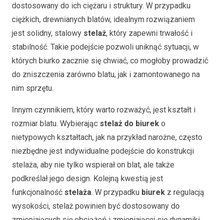
dostosowany do ich ciężaru i struktury. W przypadku
ciężkich, drewnianych blatów, idealnym rozwiązaniem
jest solidny, stalowy
stelaż
, który zapewni trwałość i
stabilność. Takie podejście pozwoli uniknąć sytuacji, w
których biurko zacznie się chwiać, co mogłoby prowadzić
do zniszczenia zarówno blatu, jak i zamontowanego na
nim sprzętu.
Innym czynnikiem, który warto rozważyć, jest kształt i
rozmiar blatu. Wybierając
stelaż do biurek
o
nietypowych kształtach, jak na przykład narożne, często
niezbędne jest indywidualne podejście do konstrukcji
stelaża, aby nie tylko wspierał on blat, ale także
podkreślał jego design. Kolejną kwestią jest
funkcjonalność
stelaża
. W przypadku
biurek
z regulacją
wysokości, stelaż powinien być dostosowany do
zmieniających się obciążeń i zmieniającej się dynamiki