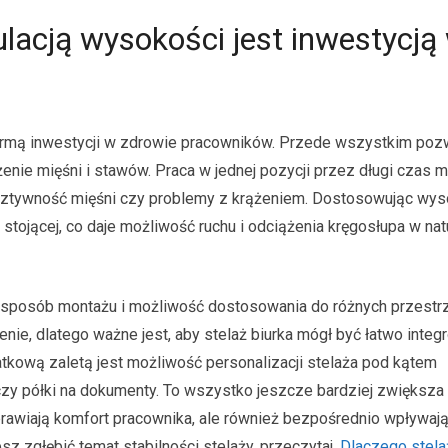
ulacją wysokości jest inwestycją
ormą inwestycji w zdrowie pracowników. Przede wszystkim pozw
ążenie mięśni i stawów. Praca w jednej pozycji przez długi czas 
w, sztywność mięśni czy problemy z krążeniem. Dostosowując wy
 stojącej, co daje możliwość ruchu i odciążenia kręgosłupa w nat
 sposób montażu i możliwość dostosowania do różnych przestr
enie, dlatego ważne jest, aby stelaż biurka mógł być łatwo inte
tkową zaletą jest możliwość personalizacji stelaża pod kątem
i czy półki na dokumenty. To wszystko jeszcze bardziej zwiększ
oprawiają komfort pracownika, ale również bezpośrednio wpływają
z zgłębić temat stabilności stelaży, przeczytaj,
Dlaczego stela