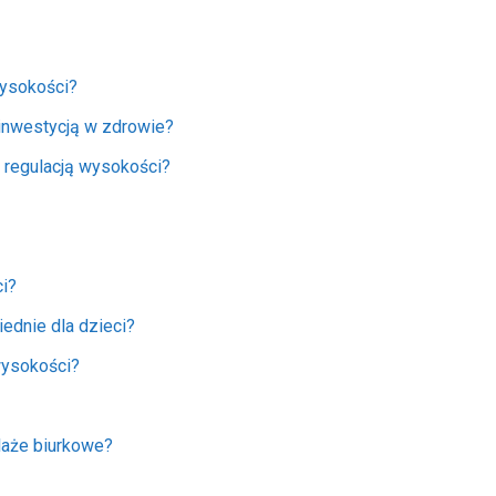
wysokości?
 inwestycją w zdrowie?
z regulacją wysokości?
ci?
ednie dla dzieci?
wysokości?
laże biurkowe?