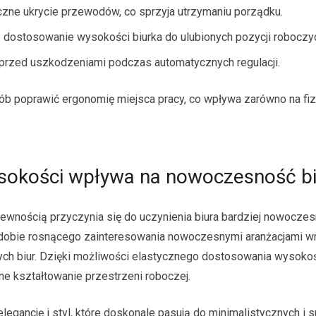
zne ukrycie przewodów, co sprzyja utrzymaniu porządku.
 dostosowanie wysokości biurka do ulubionych pozycji roboczy
e przed uszkodzeniami podczas automatycznych regulacji.
ób poprawić ergonomię miejsca pracy, co wpływa zarówno na fi
wysokości wpływa na nowoczesność b
ewnością przyczynia się do uczynienia biura bardziej nowocze
W dobie rosnącego zainteresowania nowoczesnymi aranżacjami wnę
ych biur. Dzięki możliwości elastycznego dostosowania wysokośc
e kształtowanie przestrzeni roboczej.
elegancję i styl, które doskonale pasują do minimalistycznych i 