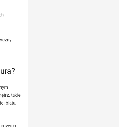
ch.
zyczny
iura?
snym
trz, takie
i blatu,
surowych