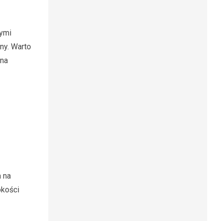
nymi
ny. Warto
 na
a na
okości