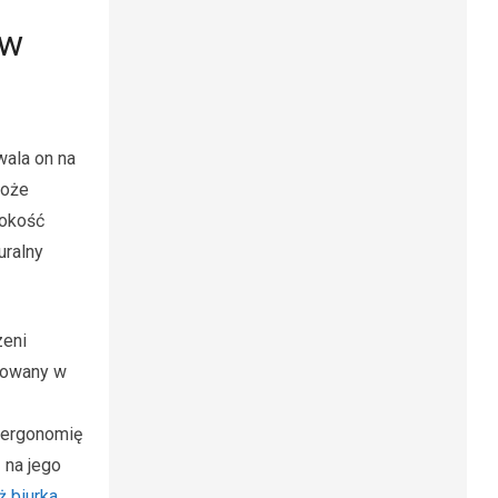
 w
ala on na
może
sokość
uralny
zeni
growany w
a ergonomię
 na jego
ż biurka