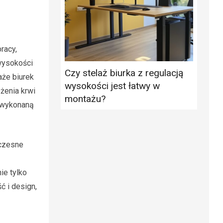
racy,
wysokości
Czy stelaż biurka z regulacją
aże biurek
wysokości jest łatwy w
żenia krwi
montażu?
, wykonaną
łczesne
ie tylko
ć i design,