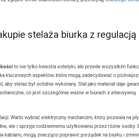
kupie stelaża biurka z regulacją
okości
to nie tylko kwestia estetyki, ale przede wszystkim funkc
ilka kluczowych aspektów, które mogą zadecydować o późniejs
 aby stelaż był solidnie wykonany. Stal jako materiał daje gwar
mechaniczne, co jest szczególnie ważne w biurach z intensywną
cji. Warto wybrać elektryczny mechanizm, który pozwala na pły
odne, ale i sprzyja codziennemu użytkowaniu przez różne osoby.
a kablami, mogą znacząco poprawić porządek na biurku i zmin