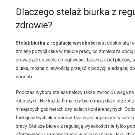
Dlaczego stelaż biurka z reg
zdrowie?
Stelaż biurka z regulacją wysokości
jest doskonałą f
zmianę pozycji ciała w trakcie pracy, co zmniejsza obci
prowadzić do wielu dolegliwości, takich jak ból plecó
biurka, można z łatwością przejść z pozycji siedzącej do
sposób.
Podczas wyboru stelaża należy także zwrócić uwagę na
roboczych. Nie każda firma czy biuro mają duże przestrz
mniejszych gabinetach czy salach konferencyjnych. Doda
funkcjonalnych akcesoriów, takich jak organizatory kabl
pracy. Stelaże biurek z regulacją wysokości nie tylko p
efektywność i samopoczucie w miejscu pracy. Jeśli chces