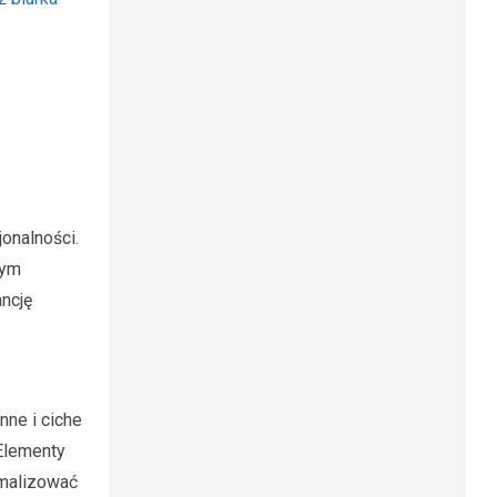
jonalności.
zym
ancję
nne i ciche
 Elementy
imalizować