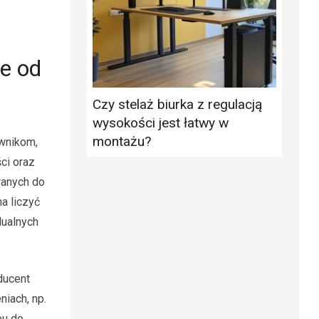
e od
Czy stelaż biurka z regulacją
wysokości jest łatwy w
montażu?
ownikom,
ci oraz
wanych do
a liczyć
dualnych
ducent
iach, np.
pu do