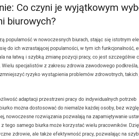
znie: Co czyni je wyjątkowym wy
ni biurowych?
zą popularność w nowoczesnych biurach, stając się istotnym e
się do ich wzrastającej popularności, w tym ich funkcjonalność,
a na łatwą i szybką zmianę pozycji pracy, co jest szczególnie 
. Wielu specjalistów z zakresu zdrowia zawodowego podkreśla,
zmniejszyć ryzyko wystąpienia problemów zdrowotnych, takich 
liwość adaptacji przestrzeni pracy do indywidualnych potrzeb
 biurko można dostosować do niemalże każdej osoby, bez względ
ęcej, nowoczesne rozwiązania pozwalają na zapamiętywanie usta
e z tego samego biurka może korzystać wielu pracowników. Dzię
zyczne zdrowie, ale także efektywność pracy, pozwalając na szy