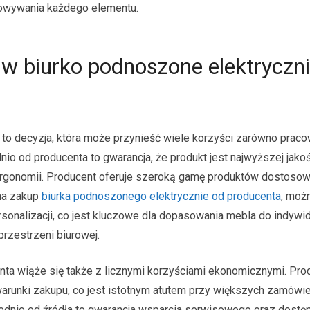
sowywania każdego elementu.
w biurko podnoszone elektryczni
to decyzja, która może przynieść wiele korzyści zarówno prac
o od producenta to gwarancja, że produkt jest najwyższej jakoś
ergonomii. Producent oferuje szeroką gamę produktów dostoso
 na zakup
biurka podnoszonego elektrycznie od producenta
, możn
rsonalizacji, co jest kluczowe dla dopasowania mebla do indywi
rzestrzeni biurowej.
ta wiąże się także z licznymi korzyściami ekonomicznymi. Pro
arunki zakupu, co jest istotnym atutem przy większych zamówien
ednio od źródła to gwarancja wsparcia serwisowego oraz dostę