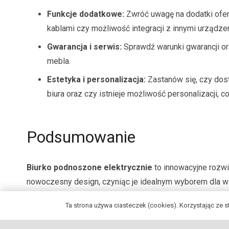
Funkcje dodatkowe:
Zwróć uwagę na dodatki ofer
kablami czy możliwość integracji z innymi urządze
Gwarancja i serwis:
Sprawdź warunki gwarancji or
mebla.
Estetyka i personalizacja:
Zastanów się, czy dost
biura oraz czy istnieje możliwość personalizacji, c
Podsumowanie
Biurko podnoszone elektrycznie
to innowacyjne rozwi
nowoczesny design, czyniąc je idealnym wyborem dla ws
współczesnego środowiska pracy, w którym zdrowie, komfo
Ta strona używa ciasteczek (cookies). Korzystając ze 
stalowe konstrukcje, biurka te nie tylko poprawiają jako
profesjonalnego wizerunku firmy. Decydując się na zaku