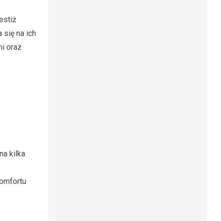
estiż
 się na ich
i oraz
a kilka
komfortu