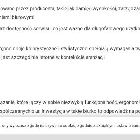
owane przez producenta, takie jak pamięć wysokości, zarządza
niami biurowymi.
az dostępność serwisu, co jest ważne dla długofalowego użytk
ępne opcje kolorystyczne i stylistyczne spełniają wymagania t
o jest szczególnie istotne w kontekście aranżacji.
ązanie, które łączy w sobie niezwykłą funkcjonalność, ergonomi
półczesnych biur. Inwestycja w takie biurko to odpowiedź na p
rt i estetyka są priorytetami. Dzięki elastyczności, które umo
strony wyrażasz zgodę na używanie cookie, zgodnie z aktualnymi ustawieniami
ść pracy, ale również przyczyniają się do stworzenia nowoczesne
p biurka podnoszonego elektrycznie od producenta, można liczy