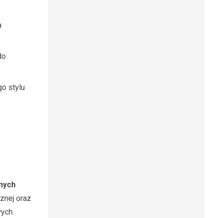
a
do
o stylu
nych
znej oraz
wych.